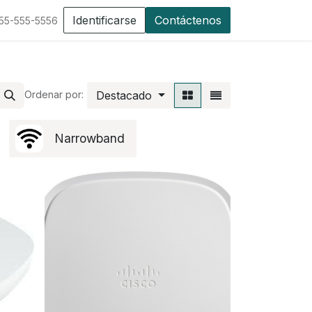
Identificarse
Contáctenos
555-555-5556
Destacado
Ordenar por:
Narrowband