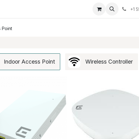
osotros
Eventos
Cursos
Cita
Planilla
+1 
 Point
Indoor Access Point
Wireless Controller