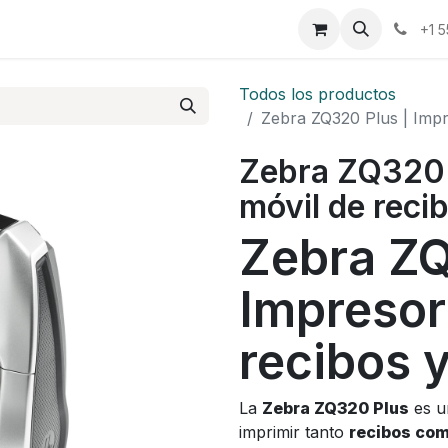
osotros
Eventos
Cursos
Cita
Planilla
+1 
Todos los productos
Zebra ZQ320 Plus | Impr
Zebra ZQ320 
móvil de reci
Zebra ZQ
Impresor
recibos y
La
Zebra ZQ320 Plus
es u
imprimir tanto
recibos com