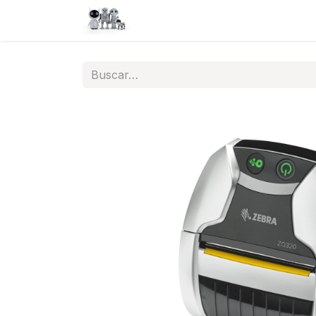
Inicio
Tienda
QA
Help
N