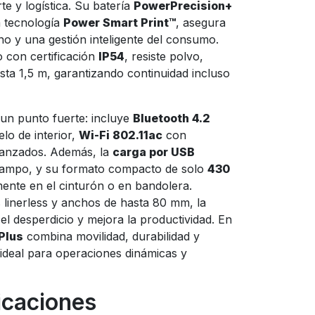
rte y logística. Su batería
PowerPrecision+
a tecnología
Power Smart Print™
, asegura
no y una gestión inteligente del consumo.
o con certificación
IP54
, resiste polvo,
sta 1,5 m, garantizando continuidad incluso
 un punto fuerte: incluye
Bluetooth 4.2
lo de interior,
Wi-Fi 802.11ac
con
vanzados. Además, la
carga por USB
 campo, y su formato compacto de solo
430
ente en el cinturón o en bandolera.
 linerless y anchos de hasta 80 mm, la
l desperdicio y mejora la productividad. En
Plus
combina movilidad, durabilidad y
n ideal para operaciones dinámicas y
icaciones