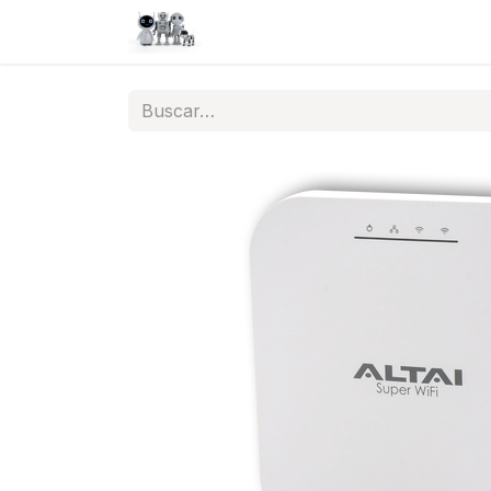
Inicio
Tienda
QA
Help
N