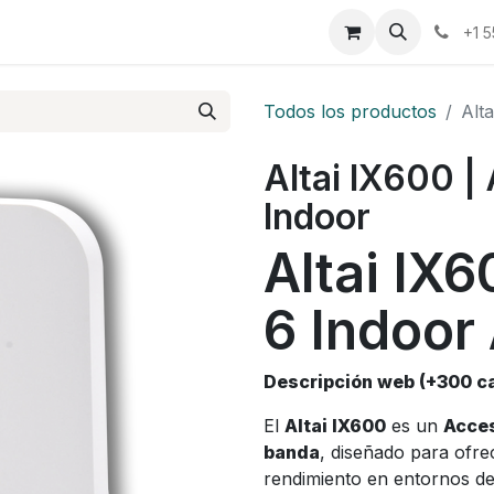
osotros
Eventos
Cursos
Cita
Planilla
+1 
Todos los productos
Alt
Altai IX600 |
Indoor
Altai IX6
6 Indoor
Descripción web (+300 ca
El
Altai IX600
es un
Acces
banda
, diseñado para ofre
rendimiento en entornos de