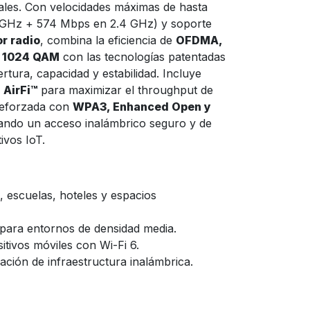
ales. Con velocidades máximas de hasta
 GHz + 574 Mbps en 2.4 GHz) y soporte
or radio
, combina la eficiencia de
OFDMA,
y 1024 QAM
con las tecnologías patentadas
rtura, capacidad y estabilidad. Incluye
o
AirFi™
para maximizar el throughput de
 reforzada con
WPA3, Enhanced Open y
zando un acceso inalámbrico seguro y de
tivos IoT.
, escuelas, hoteles y espacios
 para entornos de densidad media.
itivos móviles con Wi-Fi 6.
ción de infraestructura inalámbrica.