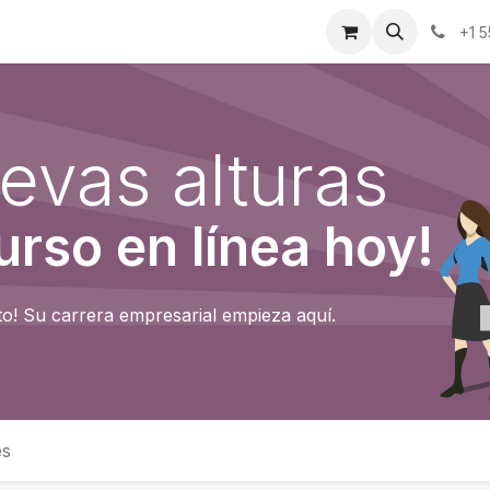
osotros
Eventos
Cursos
Cita
Planilla
+1 
evas alturas
rso en línea hoy!
o! Su carrera empresarial empieza aquí.
es