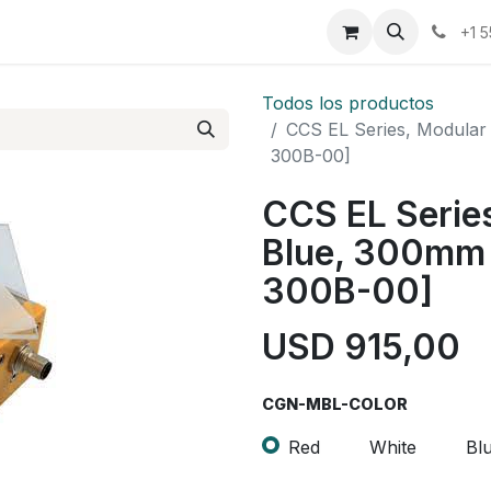
osotros
Eventos
Cursos
Cita
Planilla
+1 
Todos los productos
CCS EL Series, Modular
300B-00]
CCS EL Series
Blue, 300mm
300B-00]
USD
915,00
CGN-MBL-COLOR
Red
White
Bl