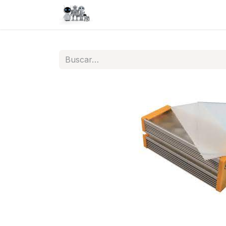
Inicio
Tienda
QA
Help
N