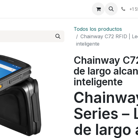
osotros
Eventos
Cursos
Cita
Planilla
+1 
Todos los productos
Chainway C72 RFID | Le
inteligente
Chainway C72
de largo alca
inteligente
Chainwa
Series –
de largo