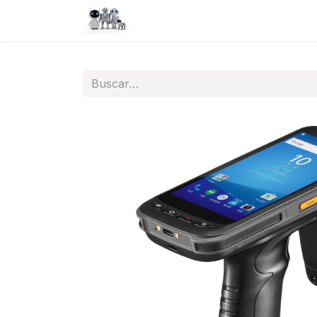
Inicio
Tienda
QA
Help
N