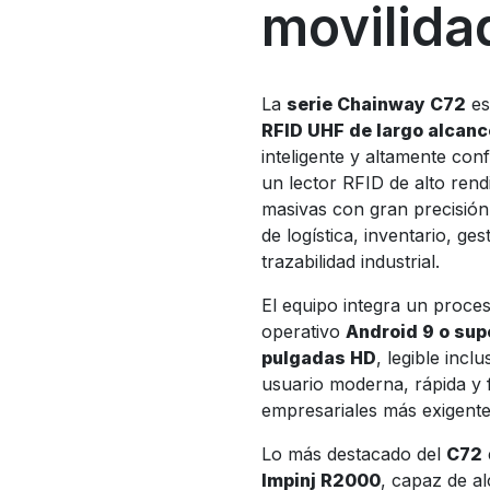
movilidad
La
serie Chainway C72
es
RFID UHF de largo alcanc
inteligente y altamente con
un lector RFID de alto rend
masivas con gran precisión 
de logística, inventario, ges
trazabilidad industrial.
El equipo integra un proc
operativo
Android 9 o sup
pulgadas HD
, legible incl
usuario moderna, rápida y f
empresariales más exigente
Lo más destacado del
C72
Impinj R2000
, capaz de al