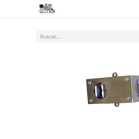
Inicio
Tienda
QA
Help
N