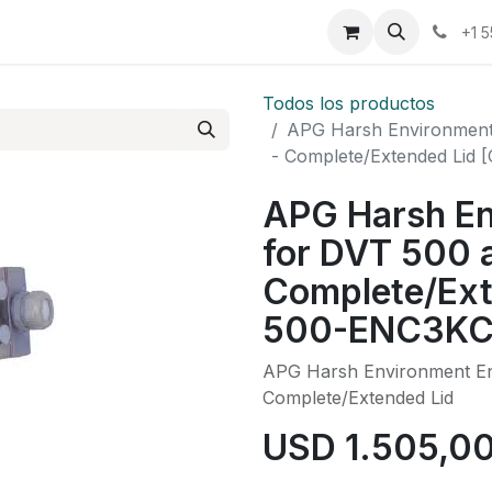
osotros
Eventos
Cursos
Cita
Planilla
+1 
Todos los productos
APG Harsh Environment 
- Complete/Extended Lid
APG Harsh En
for DVT 500 a
Complete/Ext
500-ENC3KC
APG Harsh Environment Enc
Complete/Extended Lid
USD
1.505,0