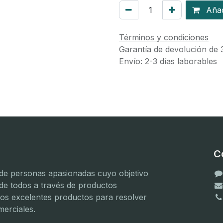
Añadi
Términos y condiciones
Garantía de devolución de 
Envío: 2-3 días laborables
C
e personas apasionadas cuyo objetivo
 de todos a través de productos
mos excelentes productos para resolver
erciales.
(
(