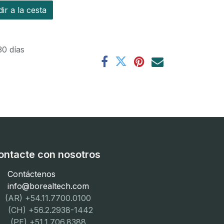
r a la cesta
30 días
ontacte con nosotros
Contáctenos
info@borealtech.com
(AR) +54.11.7700.0100
CH) +56.2.2938-1442
PE) +51.1.706.8388