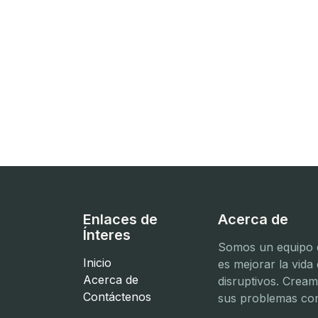
Enlaces de
Acerca de
Ínteres
Somos un equipo d
Inicio
es mejorar la vida
Acerca de
disruptivos. Crea
Contáctenos
sus problemas com