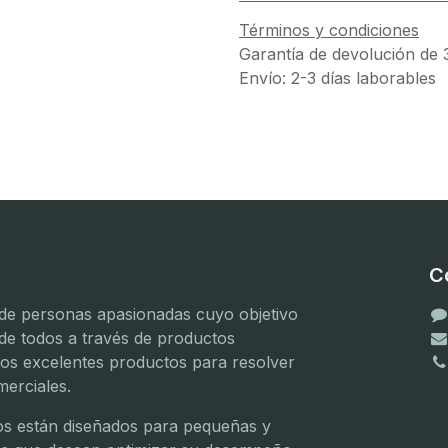
Términos y condiciones
Garantía de devolución de 
Envío: 2-3 días laborables
C
e personas apasionadas cuyo objetivo
 de todos a través de productos
mos excelentes productos para resolver
erciales.
(
(
s están diseñados para pequeñas y
(