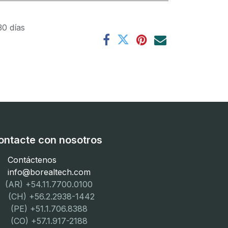
30 días
ontacte con nosotros
Contáctenos
info@borealtech.com
(AR) +54.11.7700.0100
CH) +56.2.2938-1442
PE) +51.1.706.8388
CO) +57.1.917-2188