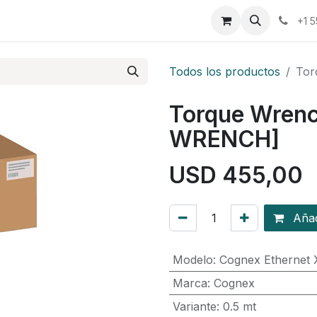
osotros
Eventos
Cursos
Cita
Planilla
+1 
Todos los productos
Tor
Torque Wren
WRENCH]
USD
455,00
Añadi
Modelo
:
Cognex Ethernet 
Marca
:
Cognex
Variante
:
0.5 mt