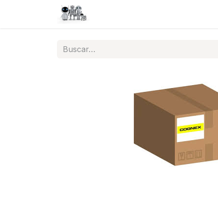
Inicio
Tienda
QA
Help
N