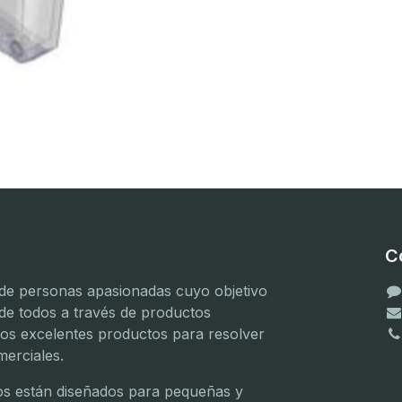
C
e personas apasionadas cuyo objetivo
 de todos a través de productos
mos excelentes productos para resolver
erciales.
(
(
s están diseñados para pequeñas y
(