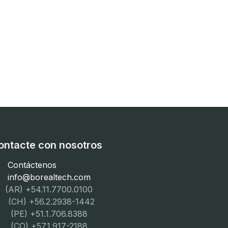
ontacte con nosotros
Contáctenos
info@borealtech.com
(AR) +54.11.7700.0100
CH) +56.2.2938-1442
PE) +51.1.706.8388
CO) +57.1.917-2188