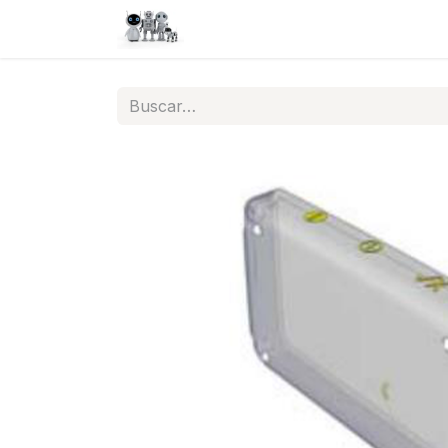
Inicio
Tienda
QA
Help
N