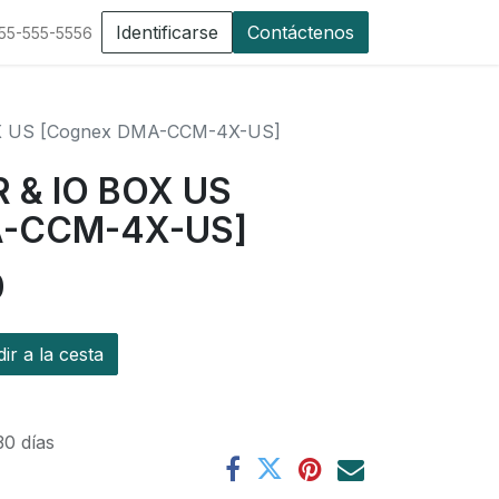
Identificarse
Contáctenos
555-555-5556
X US [Cognex DMA-CCM-4X-US]
 & IO BOX US
A-CCM-4X-US]
0
r a la cesta
30 días