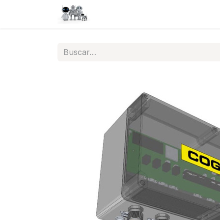
Inicio
Tienda
QA
Help
N