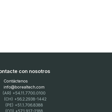
ontacte con nosotros
Contáctenos
info@borealtech.com
(AR) +54.11.7700.0100
CH) +56.2.2938-1442
PE) +51.1.706.8388
CO) +57.1.917-2188