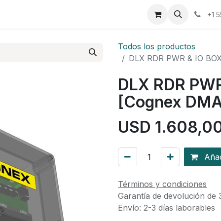
osotros
Eventos
Cursos
Cita
Planilla
+1 
Todos los productos
DLX RDR PWR & IO BO
DLX RDR PWR
[Cognex DM
USD
1.608,0
Añadi
Términos y condiciones
Garantía de devolución de 
Envío: 2-3 días laborables