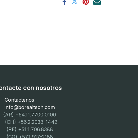
ontacte con nosotros
Contáctenos
info@borealtech.com
(AR) +54.11.7700.0100
CH) +56.2.2938-1442
PE) +51.1.706.8388
CO) +57.1.917-2188