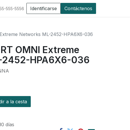
Identificarse
Contáctenos
555-555-5556
Extreme Networks ML-2452-HPA6X6-036
ORT OMNI Extreme
L-2452-HPA6X6-036
NNA
r a la cesta
30 días