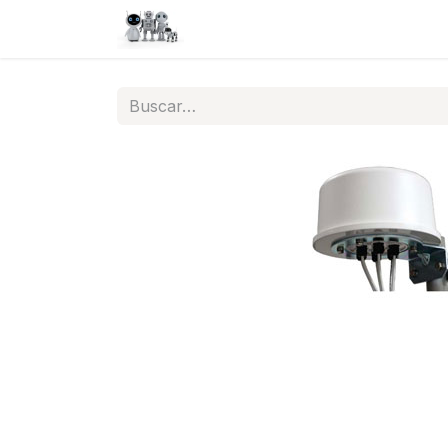
Inicio
Tienda
QA
Help
N