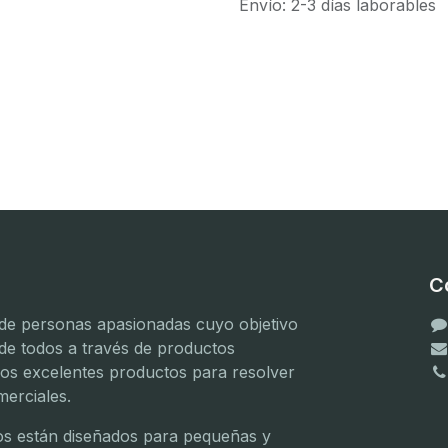
Envío: 2-3 días laborables
C
e personas apasionadas cuyo objetivo
 de todos a través de productos
mos excelentes productos para resolver
erciales.
(
(
s están diseñados para pequeñas y
(