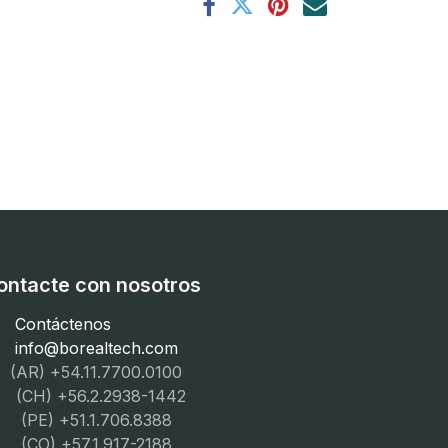
ontacte con nosotros
Contáctenos
info@borealtech.com
(AR) +54.11.7700.0100
CH) +56.2.2938-1442
PE) +51.1.706.8388
CO) +57.1.917-2188