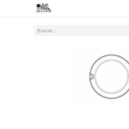
Inicio
Tienda
QA
Help
N