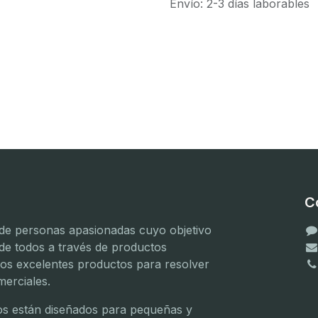
Envío: 2-3 días laborables
C
e personas apasionadas cuyo objetivo
 de todos a través de productos
mos excelentes productos para resolver
erciales.
(
(
s están diseñados para pequeñas y
(