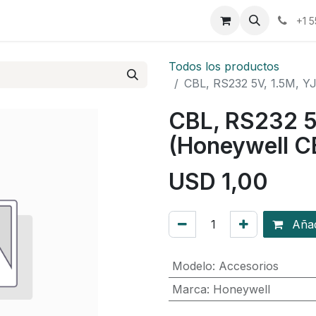
osotros
Eventos
Cursos
Cita
Planilla
+1 
Todos los productos
CBL, RS232 5V, 1.5M, Y
CBL, RS232 5
(Honeywell 
USD
1,00
Añadi
Modelo
:
Accesorios
Marca
:
Honeywell