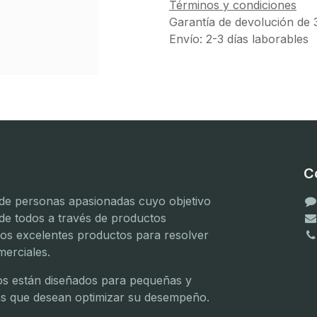
Términos y condiciones
Garantía de devolución de 
Envío: 2-3 días laborables
C
e personas apasionadas cuyo objetivo
 de todos a través de productos
mos excelentes productos para resolver
erciales.
(
(
s están diseñados para pequeñas y
(
s que desean optimizar su desempeño.
(