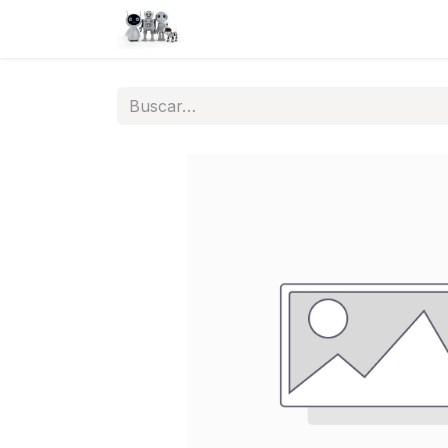
Inicio
Tienda
QA
Help
N