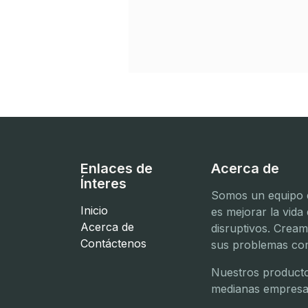
Enlaces de
Acerca de
Ínteres
Somos un equipo d
Inicio
es mejorar la vida
Acerca de
disruptivos. Crea
Contáctenos
sus problemas com
Nuestros producto
medianas empresa