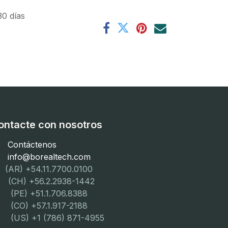
30 días
ontacte con nosotros
Contáctenos
info@borealtech.com
(AR) +54.11.7700.0100
CH) +56.2.2938-1442
PE) +51.1.706.8388
CO) +57.1.917-2188
US) +1 (786) 871-4955