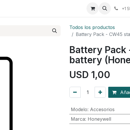
osotros
Eventos
Cursos
Cita
Planilla
+1 
Todos los productos
Battery Pack - CW45 st
Battery Pack
battery (Hon
USD
1,00
Añadi
Modelo
:
Accesorios
Marca
:
Honeywell