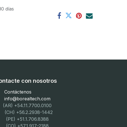
30 días
ontacte con nosotros
Contáctenos
info@borealtech.com
(AR) +54.11.7700.0100
CH) +56.2.2938-1442
PE) +51.1.706.8388
CO) +57.1.917-2188