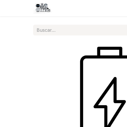
Inicio
Tienda
QA
Help
N