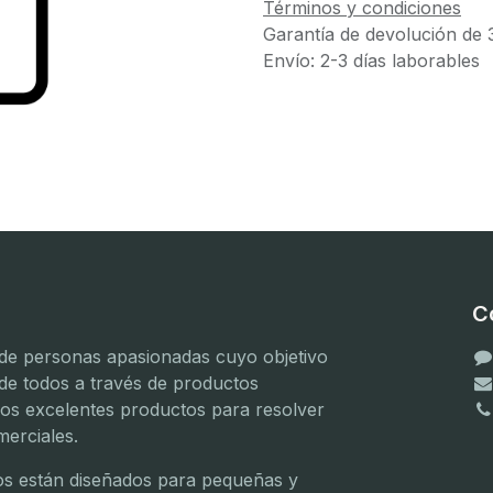
Términos y condiciones
Garantía de devolución de 
Envío: 2-3 días laborables
C
e personas apasionadas cuyo objetivo
 de todos a través de productos
mos excelentes productos para resolver
erciales.
(
(
s están diseñados para pequeñas y
(