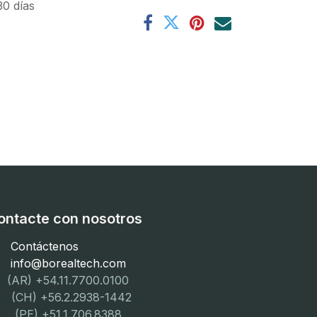
30 días
ontacte con nosotros
Contáctenos
info@borealtech.com
(AR) +54.11.7700.0100
CH) +56.2.2938-1442
PE) +51.1.706.8388