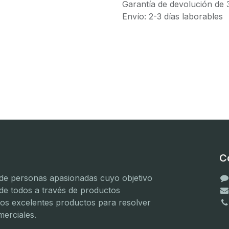
Garantía de devolución de 
Envío: 2-3 días laborables
C
e personas apasionadas cuyo objetivo
 de todos a través de productos
mos excelentes productos para resolver
erciales.
(
(