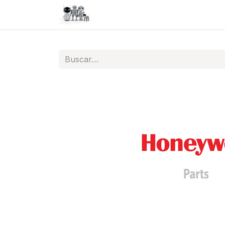
Inicio
Tienda
QA
Help
N