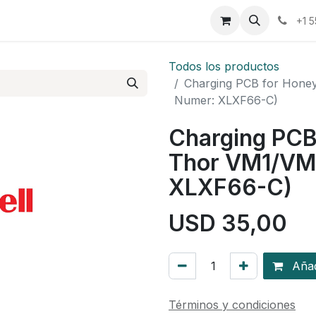
osotros
Eventos
Cursos
Cita
Planilla
+1 
Todos los productos
Charging PCB for Hone
Numer: XLXF66-C)
Charging PCB
Thor VM1/VM
XLXF66-C)
USD
35,00
Añadi
Términos y condiciones