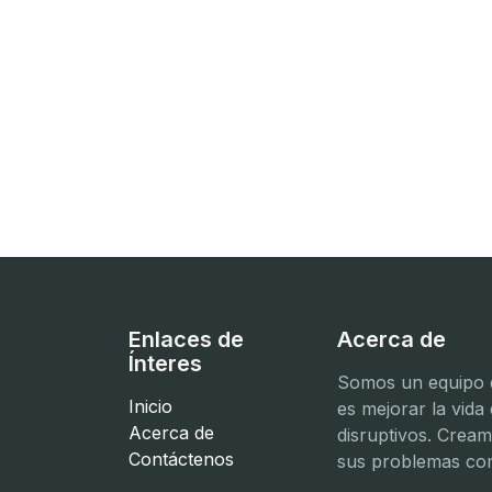
Enlaces de
Acerca de
Ínteres
Somos un equipo d
Inicio
es mejorar la vida
Acerca de
disruptivos. Crea
Contáctenos
sus problemas com