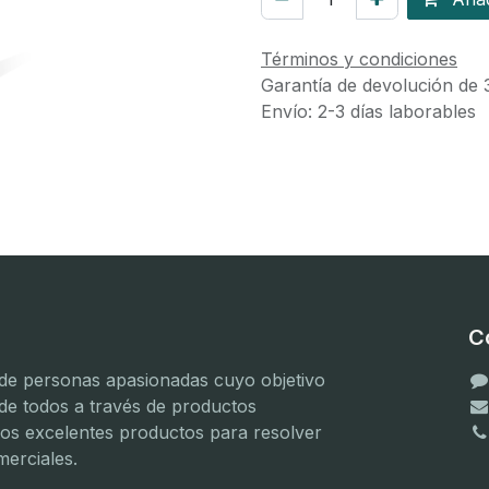
Términos y condiciones
Garantía de devolución de 
Envío: 2-3 días laborables
C
e personas apasionadas cuyo objetivo
 de todos a través de productos
mos excelentes productos para resolver
erciales.
(
(