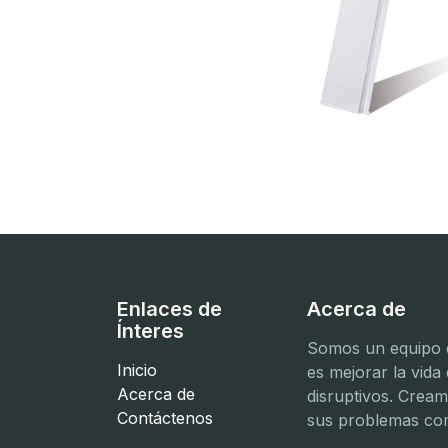
Enlaces de
Acerca de
Ínteres
Somos un equipo d
Inicio
es mejorar la vida
Acerca de
disruptivos. Crea
Contáctenos
sus problemas com