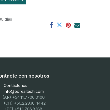
30 días
ontacte con nosotros
Contáctenos
info@borealtech.com
(AR) +54.11.7700.0100
CH) +56.2.2938-1442
PE) +51.1.706.8388