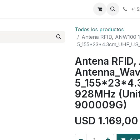
osotros
Eventos
Cursos
Cita
Planilla
+1 
Todos los productos
Antena RFID, ANW100 
5_155*23*4.3cm_UHF_US
Antena RFID,
Antenna_Wav
5_155*23*4.
928MHz (Uni
900009G)
USD
1.169,00
Añadi