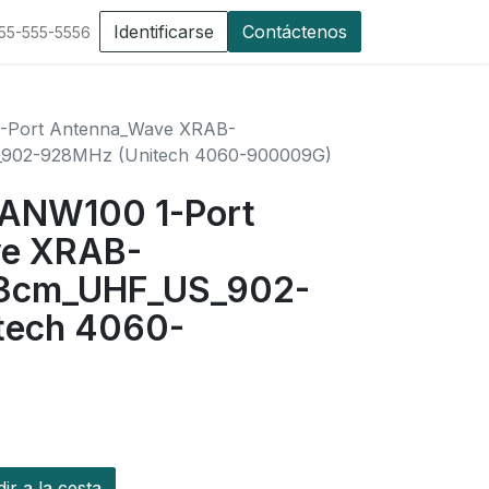
Identificarse
Contáctenos
555-555-5556
1-Port Antenna_Wave XRAB-
_902-928MHz (Unitech 4060-900009G)
 ANW100 1-Port
e XRAB-
3cm_UHF_US_902-
tech 4060-
r a la cesta