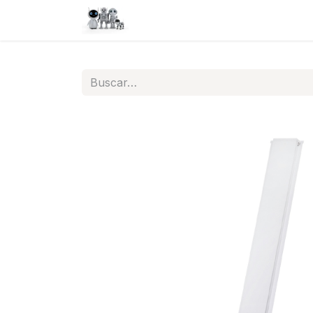
Inicio
Tienda
QA
Help
N