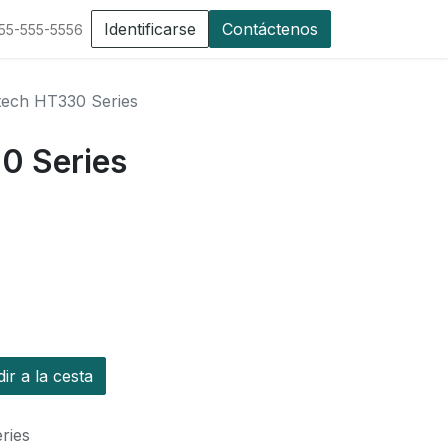
Identificarse
Contáctenos
555-555-5556
tech HT330 Series
0 Series
r a la cesta
ries