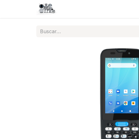
Inicio
Tienda
QA
Help
N