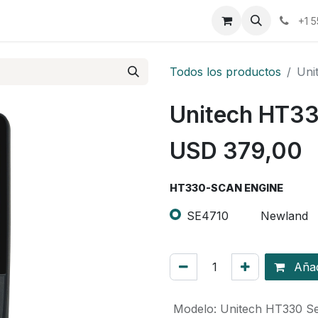
osotros
Eventos
Cursos
Cita
Planilla
+1 
Todos los productos
Uni
Unitech HT33
USD
379,00
HT330-SCAN ENGINE
SE4710
Newland
Añadi
Modelo
:
Unitech HT330 Se