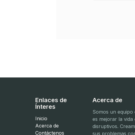
Enlaces de
Acerca de
Ínteres
Somos un equipo d
Inicio
es mejorar la vida
Acerca de
disruptivos. Crea
Contáctenos
sus problemas com