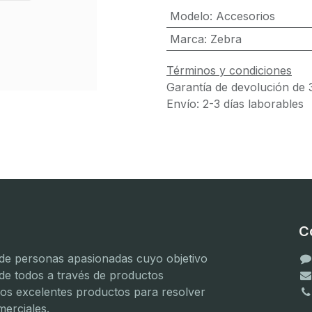
Modelo
:
Accesorios
Marca
:
Zebra
Términos y condiciones
Garantía de devolución de 
Envío: 2-3 días laborables
C
e personas apasionadas cuyo objetivo
 de todos a través de productos
mos excelentes productos para resolver
erciales.
(