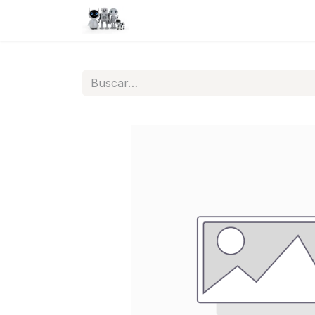
Inicio
Tienda
QA
Help
N