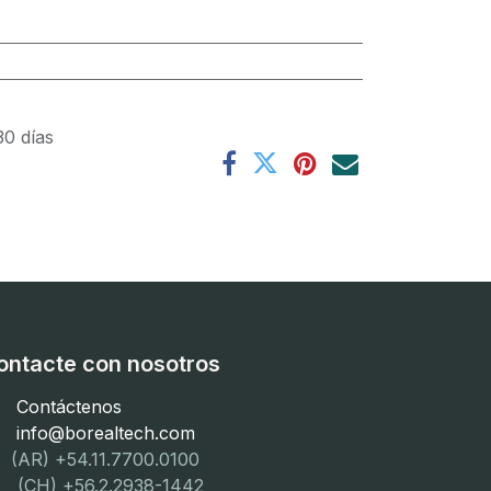
30 días
ontacte con nosotros
Contáctenos
info@borealtech.com
(AR) +54.11.7700.0100
CH) +56.2.2938-1442