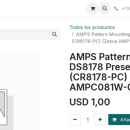
osotros
Eventos
Cursos
Cita
Planilla
+1 
Todos los productos
AMPS Pattern Mounting 
(CR8178-PC) (Zebra AM
AMPS Pattern
DS8178 Prese
(CR8178-PC)
AMPC081W-
USD
1,00
Añadi