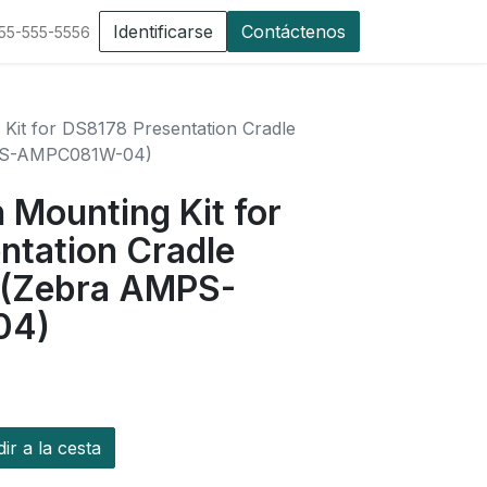
Identificarse
Contáctenos
555-555-5556
Kit for DS8178 Presentation Cradle
PS-AMPC081W-04)
 Mounting Kit for
ntation Cradle
 (Zebra AMPS-
04)
r a la cesta