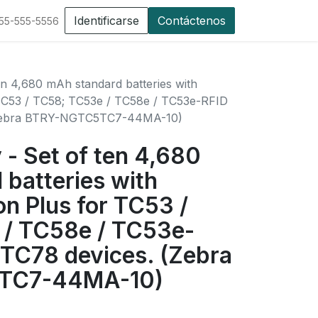
Identificarse
Contáctenos
555-555-5556
en 4,680 mAh standard batteries with
TC53 / TC58; TC53e / TC58e / TC53e-RFID
 (Zebra BTRY-NGTC5TC7-44MA-10)
 - Set of ten 4,680
batteries with
n Plus for TC53 /
/ TC58e / TC53e-
 TC78 devices. (Zebra
TC7-44MA-10)