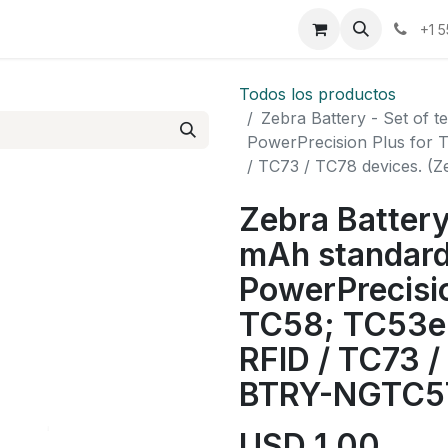
osotros
Eventos
Cursos
Cita
Planilla
+1 
Todos los productos
Zebra Battery - Set of t
PowerPrecision Plus for 
/ TC73 / TC78 devices.
Zebra Battery
mAh standard 
PowerPrecisio
TC58; TC53e 
RFID / TC73 /
BTRY-NGTC5
USD
1,00