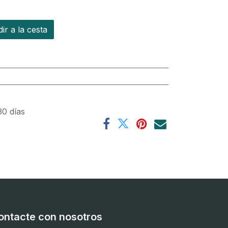
r a la cesta
30 días
ontacte con nosotros