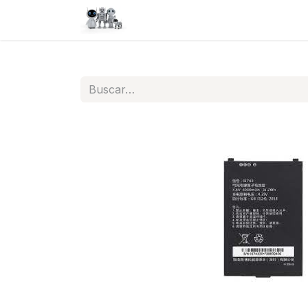
Inicio
Tienda
QA
Help
N