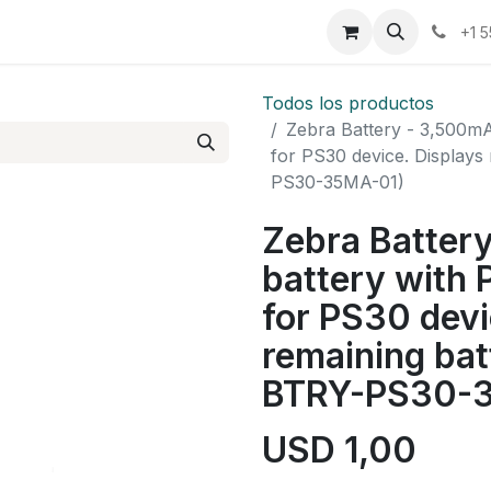
osotros
Eventos
Cursos
Cita
Planilla
+1 
Todos los productos
Zebra Battery - 3,500mA
for PS30 device. Displays
PS30-35MA-01)
Zebra Batter
battery with 
for PS30 devi
remaining bat
BTRY-PS30-
USD
1,00