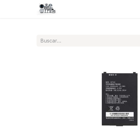
Inicio
Tienda
QA
Help
N