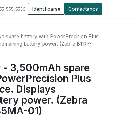
Identificarse
Contáctenos
555-555-5556
h spare battery with PowerPrecision Plus
 remaining battery power. (Zebra BTRY-
y - 3,500mAh spare
PowerPrecision Plus
ce. Displays
tery power. (Zebra
35MA-01)