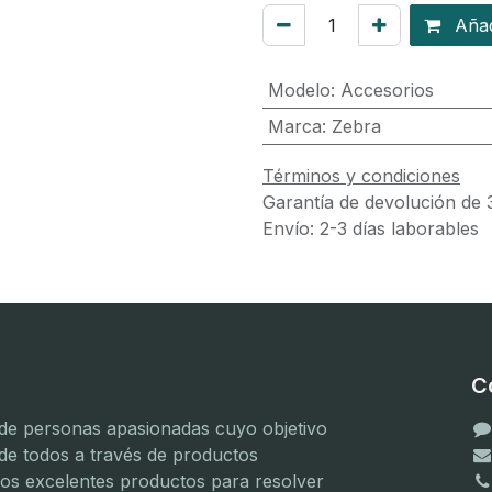
Añadi
Modelo
:
Accesorios
Marca
:
Zebra
Términos y condiciones
Garantía de devolución de 
Envío: 2-3 días laborables
C
e personas apasionadas cuyo objetivo
 de todos a través de productos
mos excelentes productos para resolver