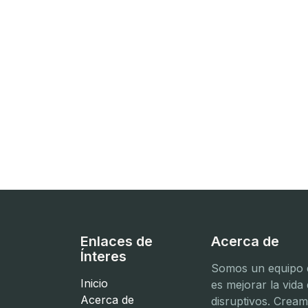
Enlaces de
Acerca de
Ínteres
Somos un equipo d
Inicio
es mejorar la vida
Acerca de
disruptivos. Crea