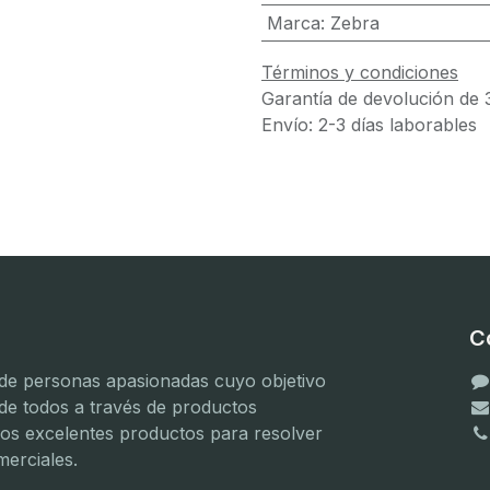
Marca
:
Zebra
Términos y condiciones
Garantía de devolución de 
Envío: 2-3 días laborables
C
e personas apasionadas cuyo objetivo
 de todos a través de productos
mos excelentes productos para resolver
erciales.
(
(