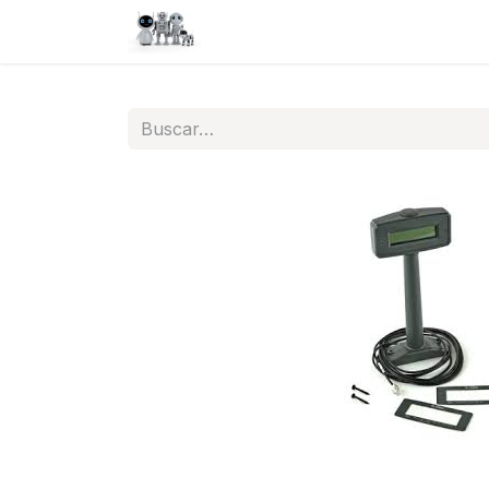
Inicio
Tienda
QA
Help
N