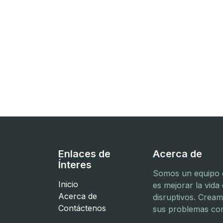
Enlaces de
Acerca de
Ínteres
Somos un equipo d
Inicio
es mejorar la vida
Acerca de
disruptivos. Crea
Contáctenos
sus problemas com