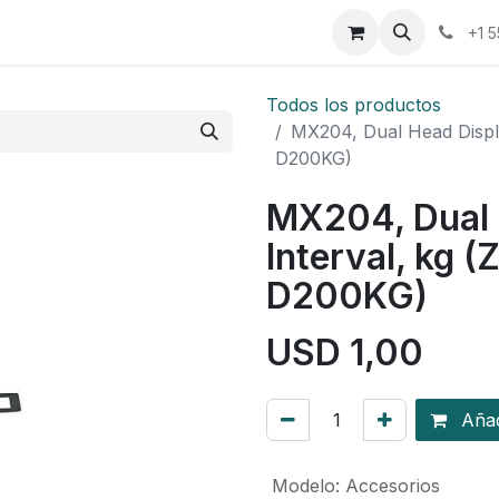
osotros
Eventos
Cursos
Cita
Planilla
+1 
Todos los productos
MX204, Dual Head Displ
D200KG)
MX204, Dual 
Interval, kg 
D200KG)
USD
1,00
Añadi
Modelo
:
Accesorios