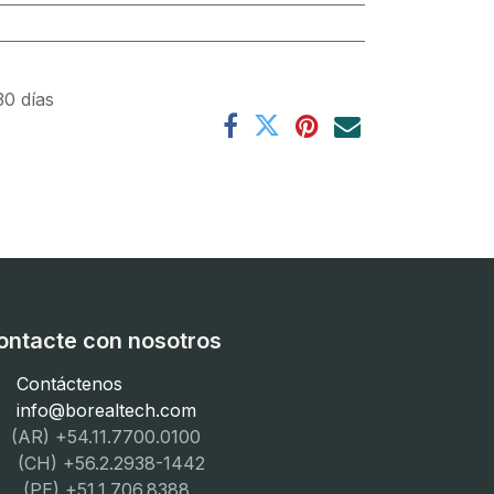
30 días
ontacte con nosotros
Contáctenos
info@borealtech.com
(AR) +54.11.7700.0100
CH) +56.2.2938-1442
PE) +51.1.706.8388