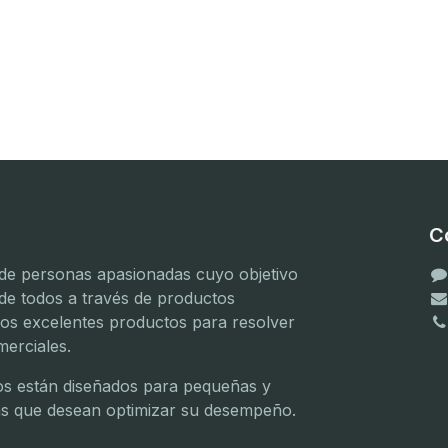
C
e personas apasionadas cuyo objetivo
 de todos a través de productos
mos excelentes productos para resolver
erciales.
(
(
s están diseñados para pequeñas y
(
s que desean optimizar su desempeño.
(