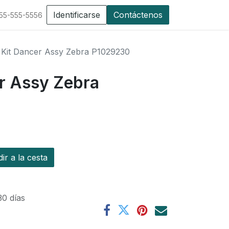
Identificarse
Contáctenos
555-555-5556
 Kit Dancer Assy Zebra P1029230
er Assy Zebra
r a la cesta
30 días