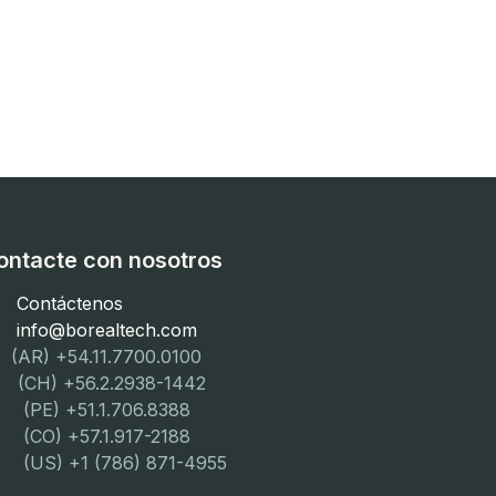
ontacte con nosotros
Contáctenos
info@borealtech.com
(AR) +54.11.7700.0100
CH) +56.2.2938-1442
PE) +51.1.706.8388
CO) +57.1.917-2188
US) +1 (786) 871-4955