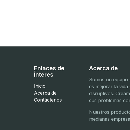
Enlaces de
Acerca de
Ínteres
Somos un equipo d
Inicio
es mejorar la vida
Acerca de
disruptivos. Crea
Contáctenos
sus problemas com
Nuestros producto
medianas empresa