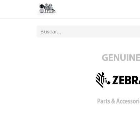
Inicio
Tienda
QA
Help
N