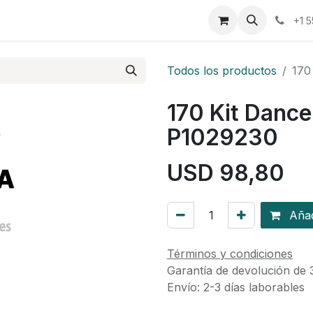
osotros
Eventos
Cursos
Cita
Planilla
+1 
Todos los productos
170
170 Kit Danc
P1029230
USD
98,80
Añadi
Términos y condiciones
Garantía de devolución de 
Envío: 2-3 días laborables