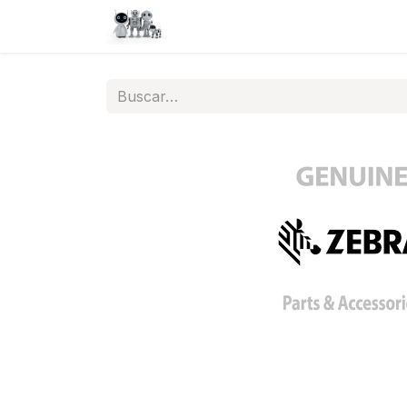
Inicio
Tienda
QA
Help
N