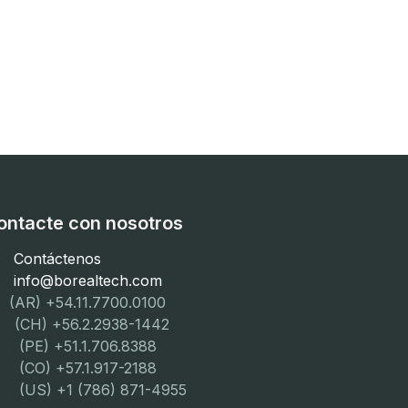
ontacte con nosotros
Contáctenos
info@borealtech.com
(AR) +54.11.7700.0100
CH) +56.2.2938-1442
PE) +51.1.706.8388
CO) +57.1.917-2188
US) +1 (786) 871-4955