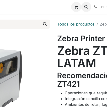
osotros
Eventos
Cursos
Cita
Planilla
+1 
Todos los productos
Zeb
Zebra Printer
Zebra ZT
LATAM
Recomendació
ZT421
Operaciones que requie
Integración sencilla co
Ambientes de retail, lo