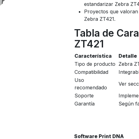
estandarizar Zebra ZT4
Proyectos que valoran 
Zebra ZT421.
Tabla de Cara
ZT421
Característica
Detalle
Tipo de producto
Zebra Z
Compatibilidad
Integra
Uso
Ver sec
recomendado
Soporte
Implemen
Garantía
Según fa
Software Print DNA