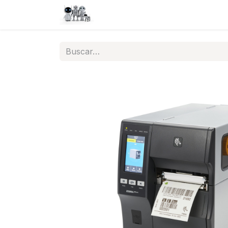
Inicio
Tienda
QA
Help
N