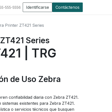
Identificarse
Contáctenos
555-555-5556
ra Printer ZT421 Series
 ZT421 Series
421 | TRG
n de Uso Zebra
ren confiabilidad diaria con Zebra ZT421.
n sistemas existentes para Zebra ZT421.
gística o servicios técnicos que busquen