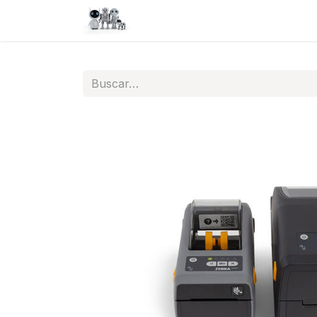
Inicio
Tienda
QA
Help
N