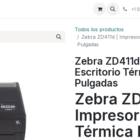
osotros
Eventos
Cursos
Cita
Planilla
+1 
Todos los productos
Zebra ZD411d | Impresor
Pulgadas
Zebra ZD411d 
Escritorio Té
Pulgadas
Zebra ZD
Impresor
Térmica 