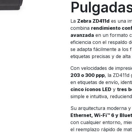
Pulgada
La
Zebra ZD411d
es una im
combina
rendimiento conf
avanzada
en un formato c
eficiencia con el respaldo 
se adapta fácilmente a los 
etiquetas precisas y de alta 
Con velocidades de impres
203 o 300 ppp
, la ZD411d 
en etiquetas de envío, ident
cinco íconos LED
y
tres b
simple e intuitiva, reducien
Su arquitectura moderna y
Ethernet, Wi-Fi™ 6 y Blue
con cualquier entorno, mie
el reemplazo rápido de mate