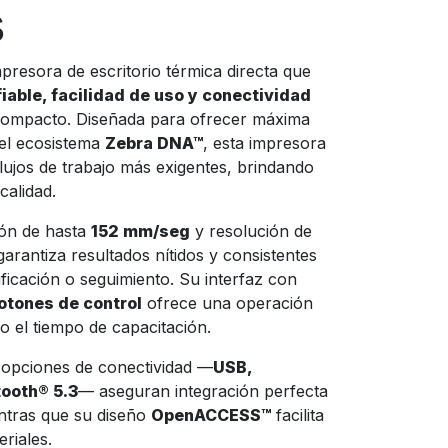
s
presora de escritorio térmica directa que
iable, facilidad de uso y conectividad
ompacto. Diseñada para ofrecer máxima
del ecosistema
Zebra DNA™
, esta impresora
flujos de trabajo más exigentes, brindando
calidad.
ión de hasta
152 mm/seg
y resolución de
garantiza resultados nítidos y consistentes
ificación o seguimiento. Su interfaz con
otones de control
ofrece una operación
do el tiempo de capacitación.
 opciones de conectividad —
USB,
tooth® 5.3
— aseguran integración perfecta
ntras que su diseño
OpenACCESS™
facilita
riales.